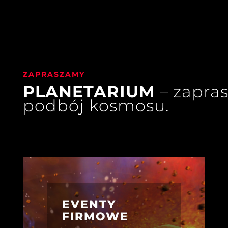
ZAPRASZAMY
PLANETARIUM
– zapra
podbój kosmosu
.
EVENTY
FIRMOWE